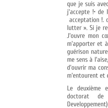
que je suis avec
j'accepte !• de
acceptation !. 
lutter ». Si je 
J'ouvre mon cœ
m'apporter et a
guérison natur
me sens à l'ai
d'ouvrir ma cons
m'entourent et 
Le deuxième e
doctorat de
Developpement)