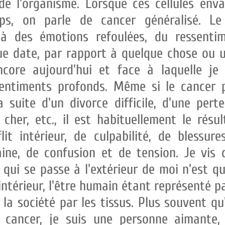
 de l'organisme. Lorsque ces cellules enva
s, on parle de cancer généralisé. Le
 à des émotions refoulées, du ressent
ue date, par rapport à quelque chose ou u
ore aujourd'hui et face à laquelle je 
ntiments profonds. Même si le cancer p
a suite d'un divorce difficile, d'une pert
 cher, etc., il est habituellement le résu
it intérieur, de culpabilité, de blessur
ine, de confusion et de tension. Je vis d
 qui se passe à l'extérieur de moi n'est qu
intérieur, l'être humain étant représenté pa
 la société par les tissus. Plus souvent qu
 cancer, je suis une personne aimante, d