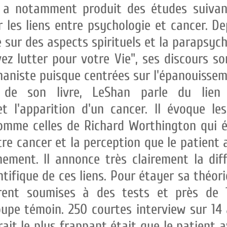
 a notamment produit des études suivan
r les liens entre psychologie et cancer. Depu
é sur des aspects spirituels et la parapsyc
vez lutter pour votre Vie", ses discours s
niste puisque centrées sur l'épanouissem
t de son livre, LeShan parle du lien 
t l'apparition d'un cancer. Il évoque les
omme celles de Richard Worthington qui é
re cancer et la perception que le patient 
ement. Il annonce très clairement la diff
tifique de ces liens. Pour étayer sa théor
urent soumises à des tests et près de
oupe témoin. 250 courtes interview sur 14
 trait le plus frappant était que le patient