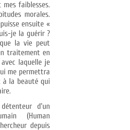
t mes faiblesses.
abitudes morales.
puisse ensuite «
s-je la guérir ?
que la vie peut
 un traitement en
avec laquelle je
 qui me permettra
à la beauté qui
ire.
étenteur d'un
umain (Human
chercheur depuis