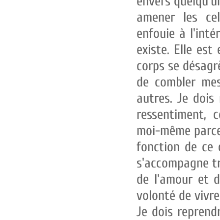
envers quelqu'un
amener les cell
enfouie à l'int
existe. Elle es
corps se désagr
de combler mes 
autres. Je dois 
ressentiment, co
moi-même parce
fonction de ce 
s'accompagne tre
de l'amour et d
volonté de vivr
Je dois reprend