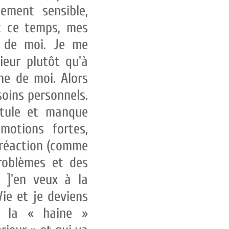
ement sensible,
t ce temps, mes
d de moi. Je me
eur plutôt qu'à
ime de moi. Alors
soins personnels.
itule et manque
émotions fortes,
e réaction (comme
roblèmes et des
 ]'en veux à la
Vie et je deviens
nt la « haine »