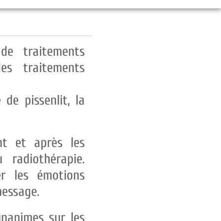
de traitements
es traitements
de pissenlit, la
nt et après les
 radiothérapie.
er les émotions
message.
unanimes sur les