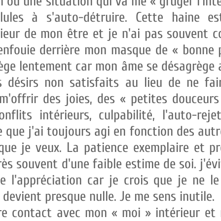
 ou une situation qui va me « gruger l'inté
ules à s'auto-détruire. Cette haine e
érieur de mon être et je n'ai pas souvent c
t enfouie derrière mon masque de « bonne
ège lentement car mon âme se désagrège au
désirs non satisfaits au lieu de ne fair
m'offrir des joies, des « petites douceurs 
nflits intérieurs, culpabilité, l'auto-rej
 que j'ai toujours agi en fonction des aut
que je veux. La patience exemplaire et pr
̀s souvent d'une faible estime de soi. j'é
e l'appréciation car je crois que je ne l
e devient presque nulle. Je me sens inutile.
re contact avec mon « moi » intérieur et 