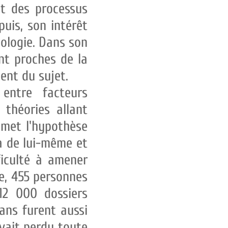
t des processus
is, son intérêt
hologie. Dans son
ont proches de la
ent du sujet.
entre facteurs
 théories allant
met l'hypothèse
a de lui-même et
iculté à amener
ie, 455 personnes
 12 000 dossiers
 ans furent aussi
 avait perdu toute