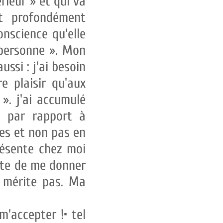
rieur » et qui va
st profondément
onscience qu'elle
 personne ». Mon
ssi : j'ai besoin
e plaisir qu'aux
». j'ai accumulé
et par rapport à
res et non pas en
ésente chez moi
vite de me donner
e mérite pas. Ma
m'accepter !• tel