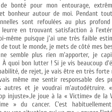
 de bonté pour mon entourage, extrêm
et bonheur autour de moi. Pendant tou
onnelles sont refoulées au plus profon
eurre en trouvant satisfaction à l'extéri
moi-même puisque j'ai une très faible est
de tout le monde, je mets de côté mes be
 ne semble plus rien m'apporter, je cap
. À quoi bon lutter ! Si je vis beaucoup d'
abilité, de rejet, je vais être en très fort
e vais même me sentir responsable des p
 autres et je voudrai m'autodétruire. «
rop injuste».Je joue à la « Victime» de la 
ctime » du cancer. C'est habituelleme