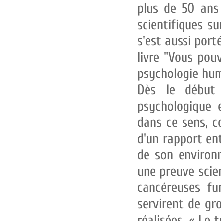
plus de 50 ans
scientifiques su
s'est aussi port
livre "Vous pou
psychologie huma
Dès le débu
psychologique e
dans ce sens, c
d'un rapport ent
de son environn
une preuve scien
cancéreuses f
servirent de gr
réalisées. « Le